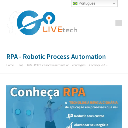
Português
O
Mo
M
RPA - Robotic Process Automation
Home
»
Blog
»
RPA - Robotic Process Automation
·
Tecnologias
»
Conheça RPA –…