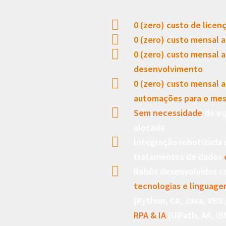
0 (zero) custo de licen
0 (zero) custo mensal a
0 (zero) custo mensal a
desenvolvimento
0 (zero) custo mensal a
automações para o me
Sem necessidade
de eq
alocada
Integração robotizada 
tratamentos de dados
Robôs desenvolvidos c
tecnologias e linguage
(Python, C#, Java, VBS
RPA & IA
(UiPath, AA, IB