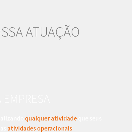
OSSA ATUAÇÃO
A EMPRESA
realizando
qualquer atividade
que seus
uas
atividades operacionais
: