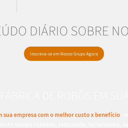
ÚDO DIÁRIO SOBRE N
Inscreva-se em Nosso Grupo Agora
 FÁBRICA DE ROBÔS EM SU
m sua empresa com o melhor custo x benefício
, 
uito tempo fazendo, reduzindo, fortemente, s