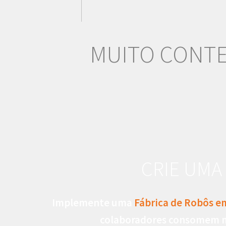
MUITO CONTE
CRIE UMA
Implemente uma
Fábrica de Robôs e
colaboradores consomem m