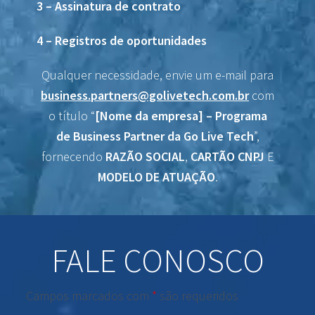
3 – Assinatura de contrato
4 – Registros de oportunidades
Qualquer necessidade, envie um e-mail para
business.partners@golivetech.com.br
com
o título “
[Nome da empresa] – Programa
de
Business
Partner
da
Go
Live
Tech
”,
fornecendo
RAZÃO SOCIAL
,
CARTÃO CNPJ
E
MODELO DE ATUAÇÃO
.
FALE CONOSCO
Campos marcados com
*
são requeridos