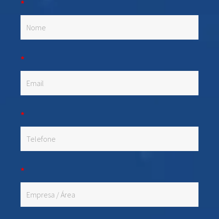
*
*
*
*