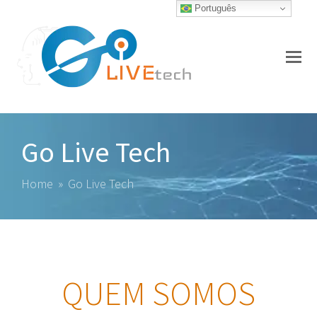
Português
O
Mo
M
Go Live Tech
Home
»
Go Live Tech
QUEM SOMOS