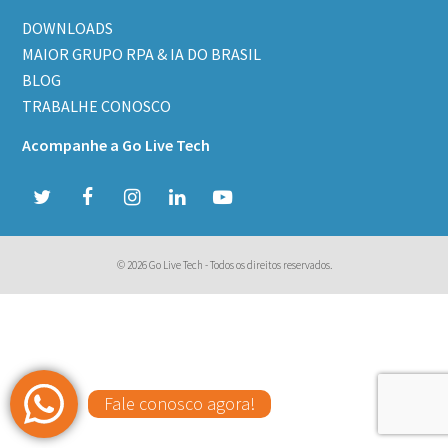
DOWNLOADS
MAIOR GRUPO RPA & IA DO BRASIL
BLOG
TRABALHE CONOSCO
Acompanhe a Go Live Tech
T
F
I
L
Y
w
a
n
i
o
© 2026 Go Live Tech - Todos os direitos reservados.
i
c
s
n
u
t
e
t
k
t
t
b
a
e
u
e
o
g
d
b
Fale conosco agora!
r
o
r
I
e