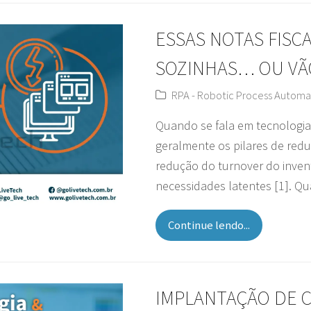
ESSAS NOTAS FISC
SOZINHAS… OU VÃ
RPA - Robotic Process Automa
Quando se fala em tecnologia
geralmente os pilares de redu
redução do turnover do inven
necessidades latentes [1]. 
Continue lendo...
IMPLANTAÇÃO DE C