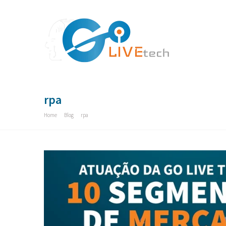
rpa
Home
»
Blog
»
rpa