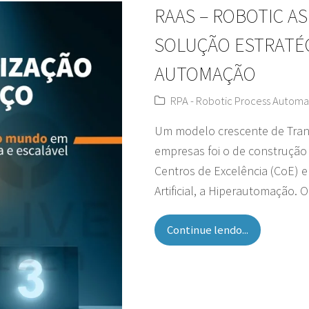
RAAS – ROBOTIC AS
SOLUÇÃO ESTRATÉ
AUTOMAÇÃO
RPA - Robotic Process Automa
Um modelo crescente de Trans
empresas foi o de construção 
Centros de Excelência (CoE) e
Artificial, a Hiperautomação
Continue lendo...