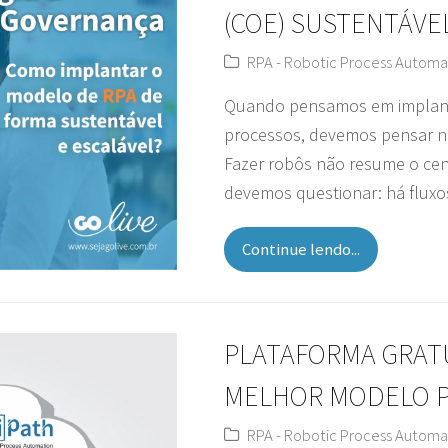
(COE) SUSTENTÁVE
RPA - Robotic Process Automa
Quando pensamos em implanta
processos, devemos pensar na
Fazer robôs não resume o cent
devemos questionar: há flux
Continue lendo...
PLATAFORMA GRATU
MELHOR MODELO P
RPA - Robotic Process Automa