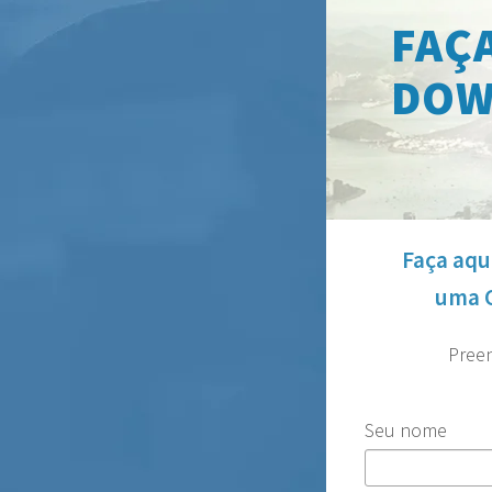
FAÇA
DOW
Faça aqu
uma C
Preen
Seu nome