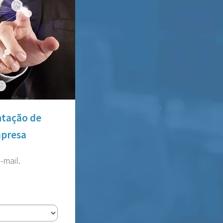
ntação de
mpresa
-mail.