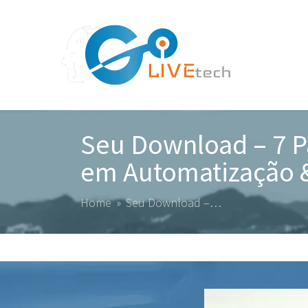
Seu Download – 7 P
em Automatização 
Home
»
Seu Download –…