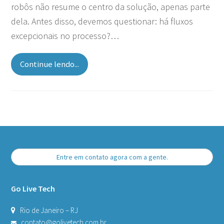
robôs não resume o centro da solução, apenas parte
dela. Antes disso, devemos questionar: há fluxos
excepcionais no processo?…
Continue lendo...
Entre em contato agora com a gente.
Go Live Tech
Rio de Janeiro – RJ
contato@golivetech.com.br