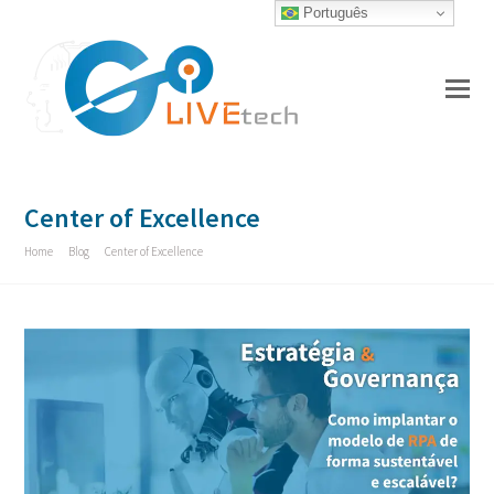
Português
O
Mo
M
Center of Excellence
Home
»
Blog
»
Center of Excellence